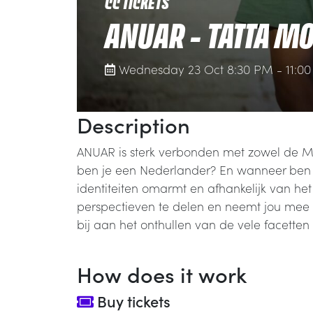
CC TICKETS
ANUAR - TATTA MO
Wednesday 23 Oct 8:30 PM - 11:0
Description
ANUAR is sterk verbonden met zowel de M
ben je een Nederlander? En wanneer ben j
identiteiten omarmt en afhankelijk van h
perspectieven te delen en neemt jou mee o
bij aan het onthullen van de vele facetten v
How does it work
Buy tickets