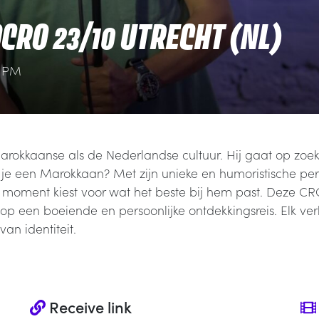
CRO 23/10 UTRECHT (NL)
0 PM
arokkaanse als de Nederlandse cultuur. Hij gaat op zo
e een Marokkaan? Met zijn unieke en humoristische pers
et moment kiest voor wat het beste bij hem past. Deze
p een boeiende en persoonlijke ontdekkingsreis. Elk ver
an identiteit.
Receive link