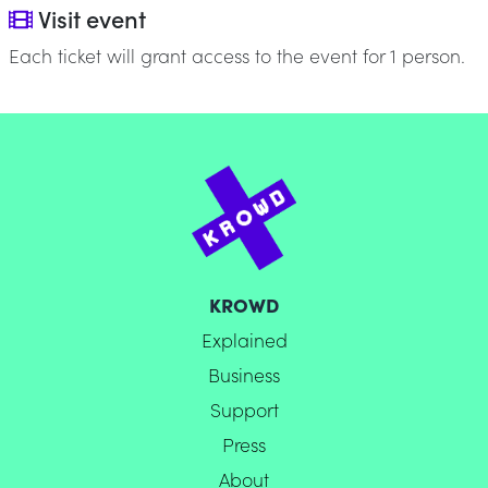
Visit event
Each ticket will grant access to the event for 1 person.
KROWD
Explained
Business
Support
Press
About